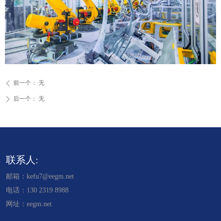
前一个：
无
ꄴ
后一个：
无
ꄲ
联系人:
邮箱：kefu7@eegm.net
电话：130 2319 8988
网址：eegm.net